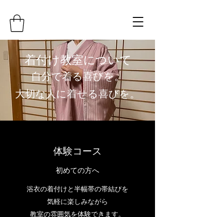
​​着付け教室について
自分で着る喜びを。
​大切な人に着せる喜びを。
​体験コース
初めての方へ
浴衣の着付けと半幅帯の帯結びを
気軽に楽しみながら
教室の雰囲気を体験できます。